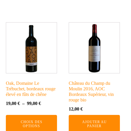
Ce
produit
a
plusieurs
variations.
Les
options
peuvent
Oak, Domaine Le
Château du Champ du
être
Trébuchet, bordeaux rouge
Moulin 2016, AOC
choisies
élevé en fûts de chêne
Bordeaux Supérieur, vin
rouge bio
sur
Plage
19,00
€
–
99,00
€
12,00
€
la
de
page
prix :
CHOIX DES
AJOUTER AU
du
19,00 €
OPTIONS
PANIER