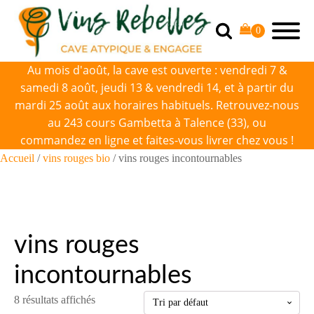
Au mois d'août, la cave est ouverte : vendredi 7 &
samedi 8 août, jeudi 13 & vendredi 14, et à partir du
mardi 25 août aux horaires habituels. Retrouvez-nous
au 243 cours Gambetta à Talence (33), ou
commandez en ligne et faites-vous livrer chez vous !
Accueil
/
vins rouges bio
/ vins rouges incontournables
vins rouges
incontournables
8 résultats affichés