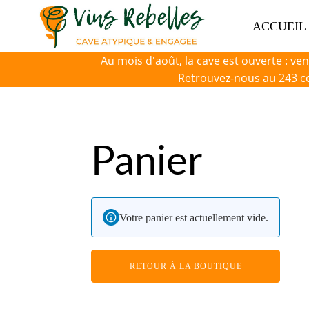
ACCUEIL
Au mois d'août, la cave est ouverte : ve
Retrouvez-nous au 243 co
Panier
Votre panier est actuellement vide.
RETOUR À LA BOUTIQUE