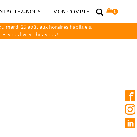
NTACTEZ-NOUS
MON COMPTE
 du mardi 25 août aux horaires habituels.
s-vous livrer chez vous !