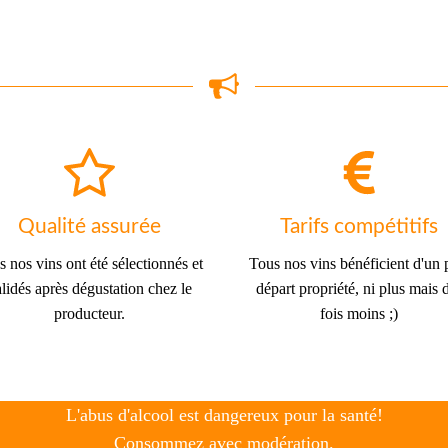
Qualité assurée
Tarifs compétitifs
 nos vins ont été sélectionnés et
Tous nos vins bénéficient d'un 
lidés après dégustation chez le
départ propriété, ni plus mais 
producteur.
fois moins ;)
L'abus d'alcool est dangereux pour la santé!
Consommez avec modération.