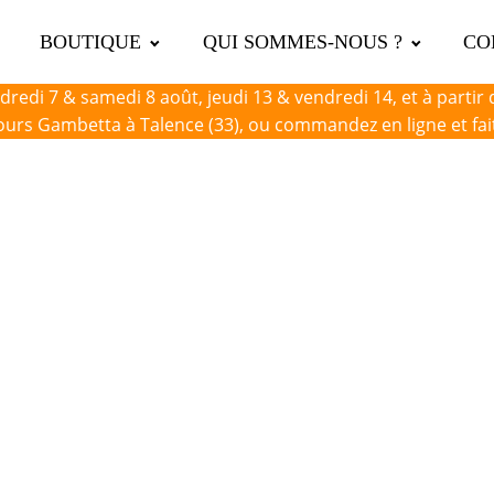
BOUTIQUE
QUI SOMMES-NOUS ?
CO
ndredi 7 & samedi 8 août, jeudi 13 & vendredi 14, et à partir
urs Gambetta à Talence (33), ou commandez en ligne et faite