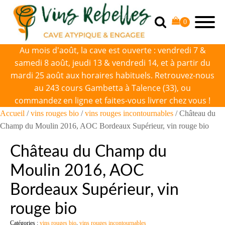
Au mois d'août, la cave est ouverte : vendredi 7 &
samedi 8 août, jeudi 13 & vendredi 14, et à partir du
mardi 25 août aux horaires habituels. Retrouvez-nous
au 243 cours Gambetta à Talence (33), ou
commandez en ligne et faites-vous livrer chez vous !
Accueil
/
vins rouges bio
/
vins rouges incontournables
/ Château du
Champ du Moulin 2016, AOC Bordeaux Supérieur, vin rouge bio
Château du Champ du
Moulin 2016, AOC
Bordeaux Supérieur, vin
rouge bio
Catégories :
vins rouges bio
,
vins rouges incontournables