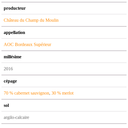
producteur
Château du Champ du Moulin
appellation
AOC Bordeaux Supérieur
millésime
2016
cépage
70 % cabernet sauvignon
,
30 % merlot
sol
argilo-calcaire