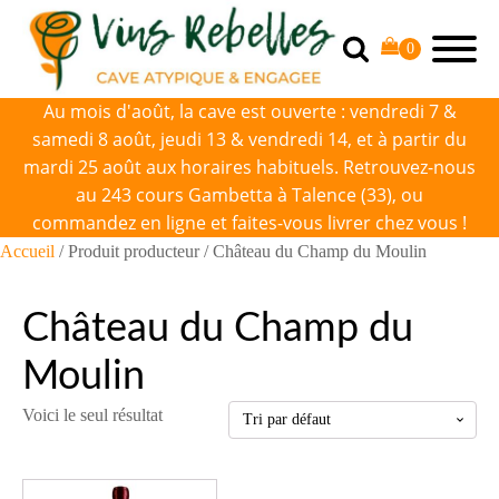
Au mois d'août, la cave est ouverte : vendredi 7 &
samedi 8 août, jeudi 13 & vendredi 14, et à partir du
mardi 25 août aux horaires habituels. Retrouvez-nous
au 243 cours Gambetta à Talence (33), ou
commandez en ligne et faites-vous livrer chez vous !
Accueil
/ Produit producteur / Château du Champ du Moulin
Château du Champ du
Moulin
Voici le seul résultat