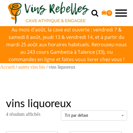
Au mois d'août, la cave est ouverte : vendredi 7 &
samedi 8 août, jeudi 13 & vendredi 14, et à partir du
mardi 25 août aux horaires habituels. Retrouvez-nous
au 243 cours Gambetta à Talence (33), ou
commandez en ligne et faites-vous livrer chez vous !
Accueil
/
autres vins bio
/ vins liquoreux
vins liquoreux
4 résultats affichés