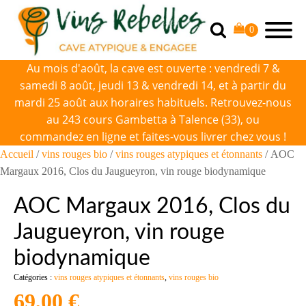
Au mois d'août, la cave est ouverte : vendredi 7 &
samedi 8 août, jeudi 13 & vendredi 14, et à partir du
mardi 25 août aux horaires habituels. Retrouvez-nous
au 243 cours Gambetta à Talence (33), ou
commandez en ligne et faites-vous livrer chez vous !
Accueil
/
vins rouges bio
/
vins rouges atypiques et étonnants
/ AOC
Margaux 2016, Clos du Jaugueyron, vin rouge biodynamique
AOC Margaux 2016, Clos du
Jaugueyron, vin rouge
biodynamique
Catégories :
vins rouges atypiques et étonnants
,
vins rouges bio
69,00
€