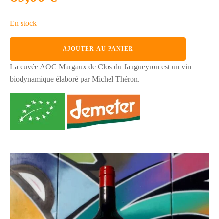
En stock
quantité
AJOUTER AU PANIER
de
AOC
La cuvée AOC Margaux de Clos du Jaugueyron est un vin
Margaux
biodynamique élaboré par Michel Théron.
2016,
Clos
du
Jaugueyron,
vin
rouge
biodynamique