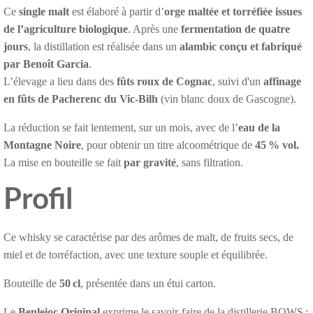
Ce
single malt
est élaboré à partir d’
orge maltée et torréfiée issues
de l’agriculture biologique
. Après une
fermentation de quatre
jours
, la distillation est réalisée dans un
alambic conçu et fabriqué
par Benoît Garcia
.
L’élevage a lieu dans des
fûts roux de Cognac
, suivi d'un
affinage
en fûts de Pacherenc du Vic-Bilh
(vin blanc doux de Gascogne).
La réduction se fait lentement, sur un mois, avec de l’
eau de la
Montagne Noire
, pour obtenir un titre alcoométrique de
45 % vol.
La mise en bouteille se fait
par gravité
, sans filtration.
Profil
Ce whisky se caractérise par des arômes de malt, de fruits secs, de
miel et de torréfaction, avec une texture souple et équilibrée.
Bouteille de
50 cl
, présentée dans un étui carton.
Le
Benleioc Original
exprime le savoir-faire de la distillerie BOWS :